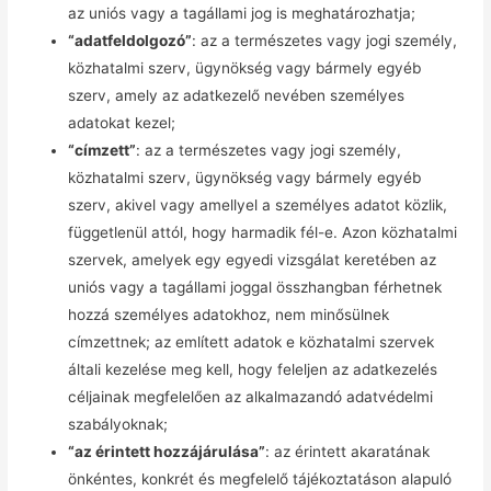
az uniós vagy a tagállami jog is meghatározhatja;
“adatfeldolgozó”
: az a természetes vagy jogi személy,
közhatalmi szerv, ügynökség vagy bármely egyéb
szerv, amely az adatkezelő nevében személyes
adatokat kezel;
“címzett”
: az a természetes vagy jogi személy,
közhatalmi szerv, ügynökség vagy bármely egyéb
szerv, akivel vagy amellyel a személyes adatot közlik,
függetlenül attól, hogy harmadik fél-e. Azon közhatalmi
szervek, amelyek egy egyedi vizsgálat keretében az
uniós vagy a tagállami joggal összhangban férhetnek
hozzá személyes adatokhoz, nem minősülnek
címzettnek; az említett adatok e közhatalmi szervek
általi kezelése meg kell, hogy feleljen az adatkezelés
céljainak megfelelően az alkalmazandó adatvédelmi
szabályoknak;
“az érintett hozzájárulása”
: az érintett akaratának
önkéntes, konkrét és megfelelő tájékoztatáson alapuló