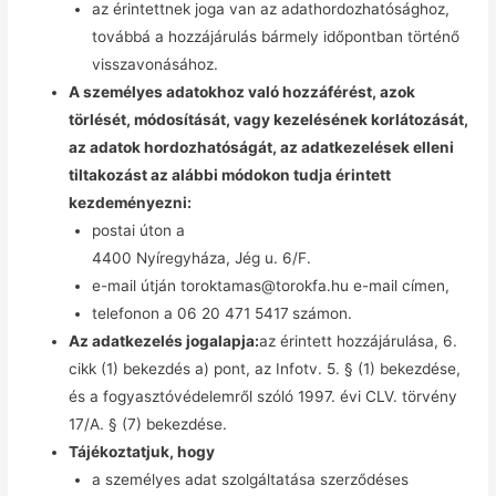
az érintettnek joga van az adathordozhatósághoz,
továbbá a hozzájárulás bármely időpontban történő
visszavonásához.
A személyes adatokhoz való hozzáférést, azok
törlését, módosítását, vagy kezelésének korlátozását,
az adatok hordozhatóságát, az adatkezelések elleni
tiltakozást az alábbi módokon tudja érintett
kezdeményezni:
postai úton a
4400 Nyíregyháza, Jég u. 6/F.
e-mail útján toroktamas@torokfa.hu e-mail címen,
telefonon a 06 20 471 5417
számon.
Az adatkezelés jogalapja:
az érintett hozzájárulása, 6.
cikk (1) bekezdés a) pont, az Infotv. 5. § (1) bekezdése,
és a fogyasztóvédelemről szóló 1997. évi CLV. törvény
17/A. § (7) bekezdése.
Tájékoztatjuk, hogy
a személyes adat szolgáltatása szerződéses