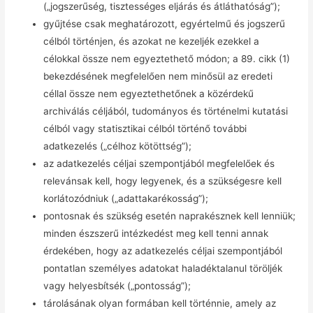
(„jogszerűség, tisztességes eljárás és átláthatóság”);
gyűjtése csak meghatározott, egyértelmű és jogszerű
célból történjen, és azokat ne kezeljék ezekkel a
célokkal össze nem egyeztethető módon; a 89. cikk (1)
bekezdésének megfelelően nem minősül az eredeti
céllal össze nem egyeztethetőnek a közérdekű
archiválás céljából, tudományos és történelmi kutatási
célból vagy statisztikai célból történő további
adatkezelés („célhoz kötöttség”);
az adatkezelés céljai szempontjából megfelelőek és
relevánsak kell, hogy legyenek, és a szükségesre kell
korlátozódniuk („adattakarékosság”);
pontosnak és szükség esetén naprakésznek kell lenniük;
minden észszerű intézkedést meg kell tenni annak
érdekében, hogy az adatkezelés céljai szempontjából
pontatlan személyes adatokat haladéktalanul töröljék
vagy helyesbítsék („pontosság”);
tárolásának olyan formában kell történnie, amely az