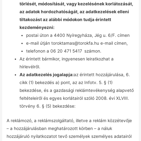
törlését, módosítását, vagy kezelésének korlátozását,
az adatok hordozhatóságát, az adatkezelések elleni
tiltakozást az alábbi módokon tudja érintett
kezdeményezni:
postai úton a 4400 Nyíregyháza, Jég u. 6/F. címen
e-mail útján toroktamas@torokfa.hu e-mail címen,
telefonon a 06 20 471 5417
számon.
Az érintett bármikor, ingyenesen leiratkozhat a
hírlevélről.
Az adatkezelés jogalapja:
az érintett hozzájárulása, 6.
cikk (1) bekezdés a) pont, az az Infotv. 5. § (1)
bekezdése, és a gazdasági reklámtevékenység alapvető
feltételeiről és egyes korlátairól szóló 2008. évi XLVIII.
törvény 6. § (5) bekezdése:
A reklámozó, a reklámszolgáltató, illetve a reklám közzétevője
– a hozzájárulásban meghatározott körben – a náluk
hozzájáruló nyilatkozatot tevő személyek személyes adatairól