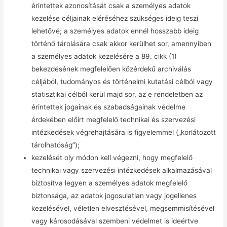
érintettek azonosítását csak a személyes adatok
kezelése céljainak eléréséhez szükséges ideig teszi
lehetővé; a személyes adatok ennél hosszabb ideig
történő tárolására csak akkor kerülhet sor, amennyiben
a személyes adatok kezelésére a 89. cikk (1)
bekezdésének megfelelően közérdekű archiválás
céljából, tudományos és történelmi kutatási célból vagy
statisztikai célból kerül majd sor, az e rendeletben az
érintettek jogainak és szabadságainak védelme
érdekében előírt megfelelő technikai és szervezési
intézkedések végrehajtására is figyelemmel („korlátozott
tárolhatóság”);
kezelését oly módon kell végezni, hogy megfelelő
technikai vagy szervezési intézkedések alkalmazásával
biztosítva legyen a személyes adatok megfelelő
biztonsága, az adatok jogosulatlan vagy jogellenes
kezelésével, véletlen elvesztésével, megsemmisítésével
vagy károsodásával szembeni védelmet is ideértve