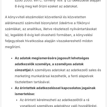
szóló 2000. évi C. törvény 169. § (2) bekezdése alapján
8 évig meg kell őrizni ezeket az adatokat.
A könyvviteli elszámolást közvetlenül és közvetetten
alátámasztó számviteli bizonylatot (ideértve a főkönyvi
számlákat, az analitikus, illetve részletező nyilvántartásokat
is), legalább 8 évig kell olvasható formában, a könyvelési
feljegyzések hivatkozása alapján visszakereshető módon
megőrizni.
Az adatok megismerésére jogosult lehetséges
adatkezelők személye, a személyes adatok
címzettjei:
A személyes adatokat az adatkezelő sales és
marketing munkatársai kezelhetik, a fenti alapelvek
tiszteletben tartásával.
Az érintettek adatkezeléssel kapcsolatos jogainak
ismertetése:
Az érintett kérelmezheti az adatkezelőtől a rá
vonatkozó személyes adatokhoz való hozzáférést,