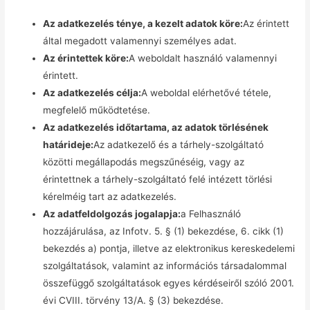
Az adatkezelés ténye, a kezelt adatok köre:
Az érintett
által megadott valamennyi személyes adat.
Az érintettek köre:
A weboldalt használó valamennyi
érintett.
Az adatkezelés célja:
A weboldal elérhetővé tétele,
megfelelő működtetése.
Az adatkezelés időtartama, az adatok törlésének
határideje:
Az adatkezelő és a tárhely-szolgáltató
közötti megállapodás megszűnéséig, vagy az
érintettnek a tárhely-szolgáltató felé intézett törlési
kérelméig tart az adatkezelés.
Az adatfeldolgozás jogalapja:
a Felhasználó
hozzájárulása, az Infotv. 5. § (1) bekezdése, 6. cikk (1)
bekezdés a) pontja, illetve az elektronikus kereskedelemi
szolgáltatások, valamint az információs társadalommal
összefüggő szolgáltatások egyes kérdéseiről szóló 2001.
évi CVIII. törvény 13/A. § (3) bekezdése.