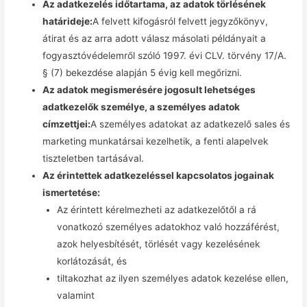
Az adatkezelés időtartama, az adatok törlésének
határideje:
A felvett kifogásról felvett jegyzőkönyv,
átirat és az arra adott válasz másolati példányait a
fogyasztóvédelemről szóló 1997. évi CLV. törvény 17/A.
§ (7) bekezdése alapján 5 évig kell megőrizni.
Az adatok megismerésére jogosult lehetséges
adatkezelők személye, a személyes adatok
címzettjei:
A személyes adatokat az adatkezelő sales és
marketing munkatársai kezelhetik, a fenti alapelvek
tiszteletben tartásával.
Az érintettek adatkezeléssel kapcsolatos jogainak
ismertetése:
Az érintett kérelmezheti az adatkezelőtől a rá
vonatkozó személyes adatokhoz való hozzáférést,
azok helyesbítését, törlését vagy kezelésének
korlátozását, és
tiltakozhat az ilyen személyes adatok kezelése ellen,
valamint