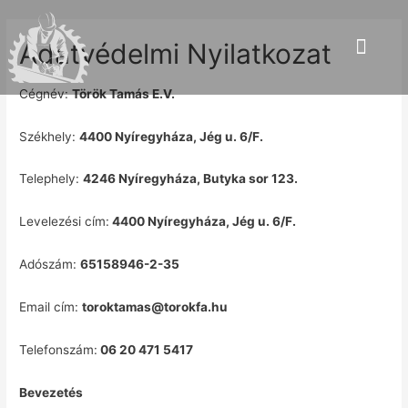
Adatvédelmi Nyilatkozat
Cégnév:
Török Tamás E.V.
Székhely:
4400 Nyíregyháza, Jég u. 6/F.
Telephely:
4246 Nyíregyháza, Butyka sor 123.
Levelezési cím:
4400 Nyíregyháza, Jég u. 6/F.
Adószám:
65158946-2-35
Email cím:
toroktamas@torokfa.hu
Telefonszám:
06 20 471 5417
Bevezetés