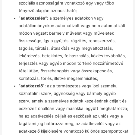
szociális azonosságára vonatkozó egy vagy több
tényező alapján azonosítható;
“adatkezelés”
: a személyes adatokon vagy
adatállományokon automatizált vagy nem automatizált
módon végzett bármely művelet vagy műveletek
összessége, így a gyűjtés, rögzítés, rendszerezés,
tagolás, tárolás, átalakítás vagy megváltoztatás,
lekérdezés, betekintés, felhasználás, közlés továbbítás,
terjesztés vagy egyéb módon történő hozzáférhetővé
tétel útján, összehangolás vagy összekapcsolás,
korlátozás, törlés, illetve megsemmisítés;
“adatkezelő”
: az a természetes vagy jogi személy,
közhatalmi szerv, ügynökség vagy bármely egyéb
szerv, amely a személyes adatok kezelésének céljait és
eszközeit önállóan vagy másokkal együtt meghatározza;
ha az adatkezelés céljait és eszközeit az uniós vagy a
tagállami jog határozza meg, az adatkezelőt vagy az
adatkezelő kijelölésére vonatkozó különös szempontokat