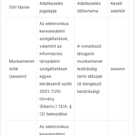
Adatkezelés
Adatkezelés
Kezelt
Süti típusa
jogalapja
időtartama
adatkör
Az elektronikus
kereskedelmi
szolgáltatások,
valamint az
A vonatkozó
információs
látogatói
Munkamenet
társadalmi
munkamenet
sütik
szolgáltatások
lezárásáig
session
(session)
egyes
tartó időszak
kérdéseiről szóló
(A böngésző
2001. CVIII.
bezárásáig)
törvény
(Elkertv.) 13/A. §
(3) bekezdése
Az elektronikus
kereskedelmi