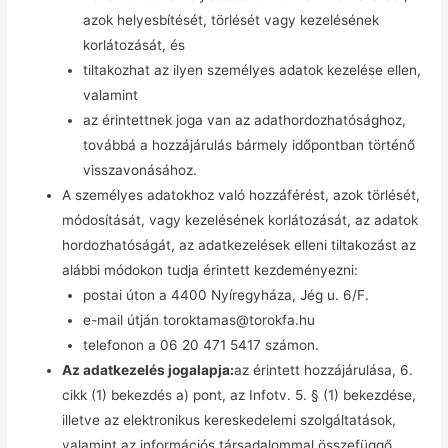
azok helyesbítését, törlését vagy kezelésének
korlátozását, és
tiltakozhat az ilyen személyes adatok kezelése ellen,
valamint
az érintettnek joga van az adathordozhatósághoz,
továbbá a hozzájárulás bármely időpontban történő
visszavonásához.
A személyes adatokhoz való hozzáférést, azok törlését,
módosítását, vagy kezelésének korlátozását, az adatok
hordozhatóságát, az adatkezelések elleni tiltakozást az
alábbi módokon tudja érintett kezdeményezni:
postai úton a 4400 Nyíregyháza, Jég u. 6/F.
e-mail útján toroktamas@torokfa.hu
telefonon a 06 20 471 5417 számon.
Az adatkezelés jogalapja:
az érintett hozzájárulása, 6.
cikk (1) bekezdés a) pont, az Infotv. 5. § (1) bekezdése,
illetve az elektronikus kereskedelemi szolgáltatások,
valamint az információs társadalommal összefüggő