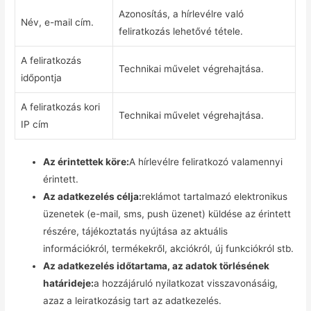
Azonosítás, a hírlevélre való
Név, e-mail cím.
feliratkozás lehetővé tétele.
A feliratkozás
Technikai művelet végrehajtása.
időpontja
A feliratkozás kori
Technikai művelet végrehajtása.
IP cím
Az érintettek köre:
A hírlevélre feliratkozó valamennyi
érintett.
Az adatkezelés célja:
reklámot tartalmazó elektronikus
üzenetek (e-mail, sms, push üzenet) küldése az érintett
részére, tájékoztatás nyújtása az aktuális
információkról, termékekről, akciókról, új funkciókról stb.
Az adatkezelés időtartama, az adatok törlésének
határideje:
a hozzájáruló nyilatkozat visszavonásáig,
azaz a leiratkozásig tart az adatkezelés.