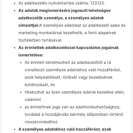
Az adatkezelés nyilvántartási száma: 123123.
Az adatok megismerésére jogosult lehetséges
adatkezelők személye, a személyes adatok
címzettjei:
A személyes adatokat az adatkezelő sales és
marketing munkatársai kezelhetik, a fenti alapelvek
tiszteletben tartásával.
Az érintettek adatkezeléssel kapcsolatos jogainak
ismertetése:
Az érintett kérelmezheti az adatkezelőtől a rá
vonatkozó személyes adatokhoz való hozzáférést,
azok helyesbítését, törlését vagy kezelésének
korlátozását, és
tiltakozhat az ilyen személyes adatok kezelése ellen,
valamint
az érintettnek joga van az adathordozhatósághoz,
továbbá a hozzájárulás bármely időpontban történő
visszavonásához.
A személyes adatokhoz való hozzáférést, azok