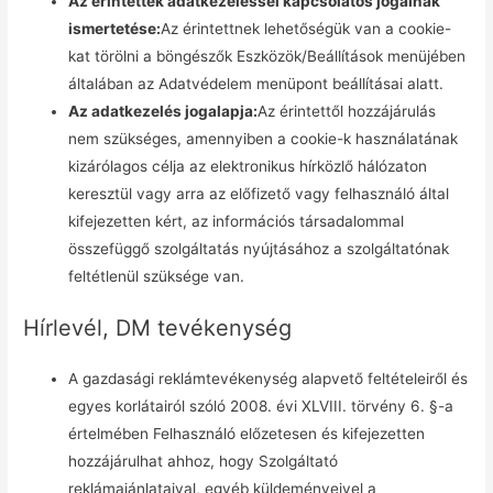
Az érintettek adatkezeléssel kapcsolatos jogainak
ismertetése:
Az érintettnek lehetőségük van a cookie-
kat törölni a böngészők Eszközök/Beállítások menüjében
általában az Adatvédelem menüpont beállításai alatt.
Az adatkezelés jogalapja:
Az érintettől hozzájárulás
nem szükséges, amennyiben a cookie-k használatának
kizárólagos célja az elektronikus hírközlő hálózaton
keresztül vagy arra az előfizető vagy felhasználó által
kifejezetten kért, az információs társadalommal
összefüggő szolgáltatás nyújtásához a szolgáltatónak
feltétlenül szüksége van.
Hírlevél, DM tevékenység
A gazdasági reklámtevékenység alapvető feltételeiről és
egyes korlátairól szóló 2008. évi XLVIII. törvény 6. §-a
értelmében Felhasználó előzetesen és kifejezetten
hozzájárulhat ahhoz, hogy Szolgáltató
reklámajánlataival, egyéb küldeményeivel a