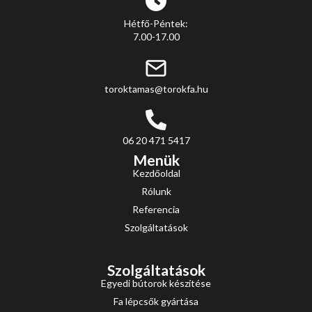
Hétfő-Péntek:
7.00-17.00
toroktamas@torokfa.hu
06 20 471 5417
Menük
Kezdőoldal
Rólunk
Referencia
Szolgáltatások
Szolgáltatások
Egyedi bútorok készítése
Fa lépcsők gyártása